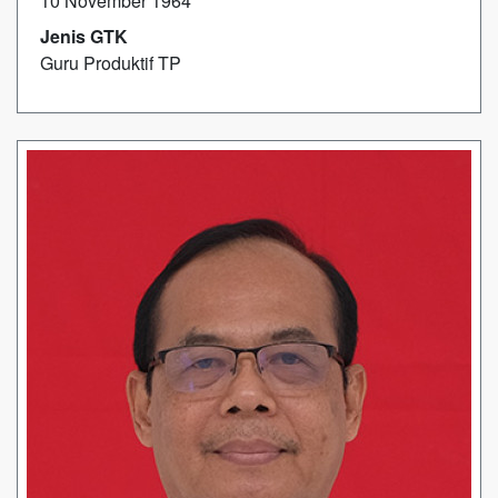
10 November 1964
Jenis GTK
Guru Produktif TP