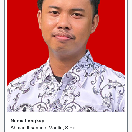
Nama Lengkap
Ahmad Ihsanudin Maulid, S.Pd