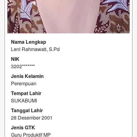
Nama Lengkap
Leni Rahmawati, S.Pd
NIK
3202*******
Jenis Kelamin
Perempuan
Tempat Lahir
SUKABUMI
Tanggal Lahir
28 Desember 2001
Jenis GTK
Guru Produktif MP