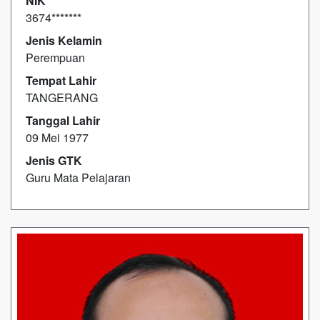
NIK
3674*******
Jenis Kelamin
Perempuan
Tempat Lahir
TANGERANG
Tanggal Lahir
09 Mei 1977
Jenis GTK
Guru Mata Pelajaran