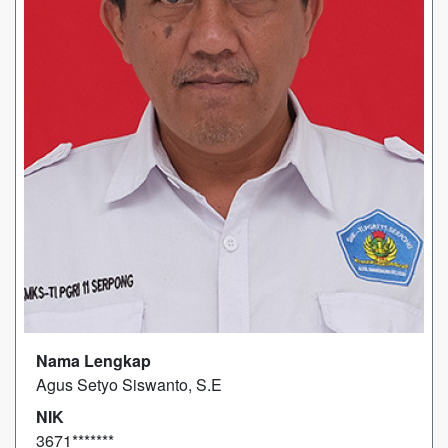
Nama Lengkap
Agus Setyo Siswanto, S.E
NIK
3671*******