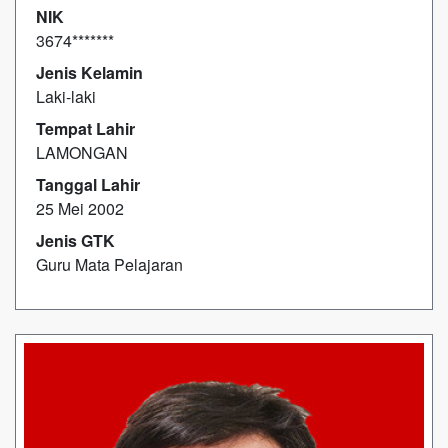
NIK
3674*******
Jenis Kelamin
Laki-laki
Tempat Lahir
LAMONGAN
Tanggal Lahir
25 Mei 2002
Jenis GTK
Guru Mata Pelajaran