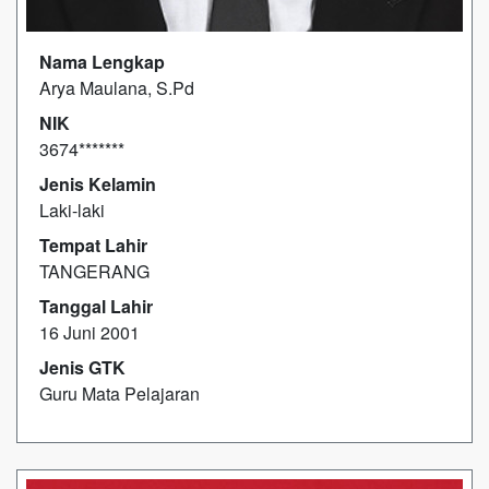
Nama Lengkap
Arya Maulana, S.Pd
NIK
3674*******
Jenis Kelamin
Laki-laki
Tempat Lahir
TANGERANG
Tanggal Lahir
16 Juni 2001
Jenis GTK
Guru Mata Pelajaran