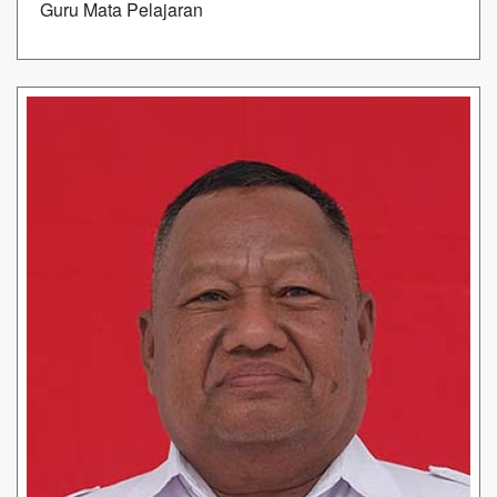
Guru Mata Pelajaran