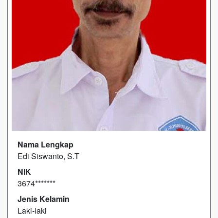
Nama Lengkap
Edi Siswanto, S.T
NIK
3674*******
Jenis Kelamin
Laki-laki