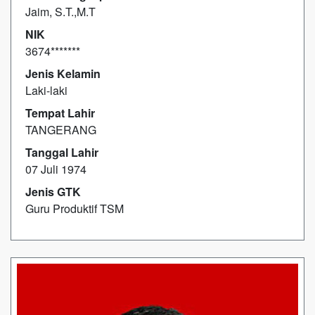
Jaim, S.T.,M.T
NIK
3674*******
Jenis Kelamin
Laki-laki
Tempat Lahir
TANGERANG
Tanggal Lahir
07 Juli 1974
Jenis GTK
Guru Produktif TSM