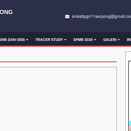
PONG
smkstipgri11serpong@gmail.c
ISWA DAN OSIS
TRACER STUDY
SPMB 2026
GALERI
I