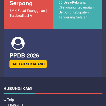
Serpong
60 Desa/Kelurahan
Cilenggang Kecamatan
SMK Pusat Keunggulan |
Serpong Kabupaten
Terakreditasi A
Tangerang Selatan
PPDB 2026
DAFTAR SEKARANG
HUBUNGI KAMI
Telp
021 5386121