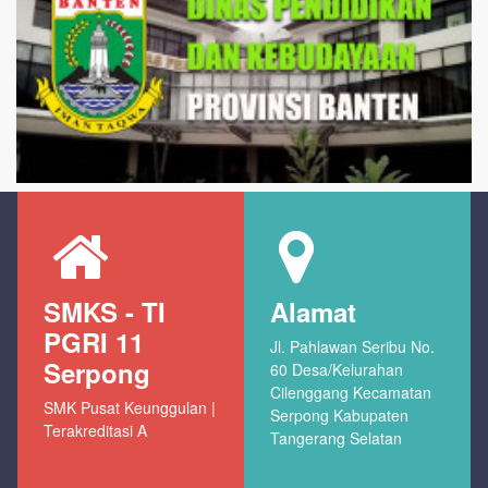
SMKS - TI
Alamat
PGRI 11
Jl. Pahlawan Seribu No.
Serpong
60 Desa/Kelurahan
Cilenggang Kecamatan
SMK Pusat Keunggulan |
Serpong Kabupaten
Terakreditasi A
Tangerang Selatan