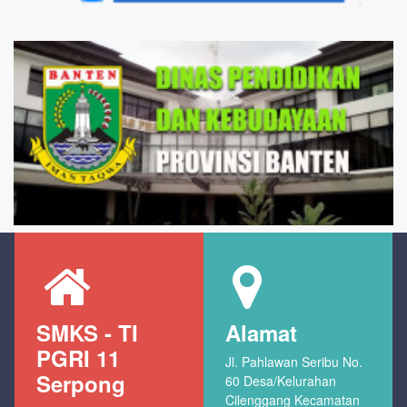
SMKS - TI
Alamat
PGRI 11
Jl. Pahlawan Seribu No.
Serpong
60 Desa/Kelurahan
Cilenggang Kecamatan