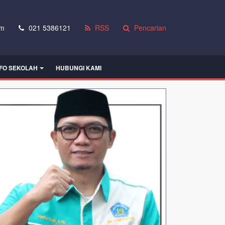
om
021 5386121
RSS
Pencarian
NFO SEKOLAH
HUBUNGI KAMI