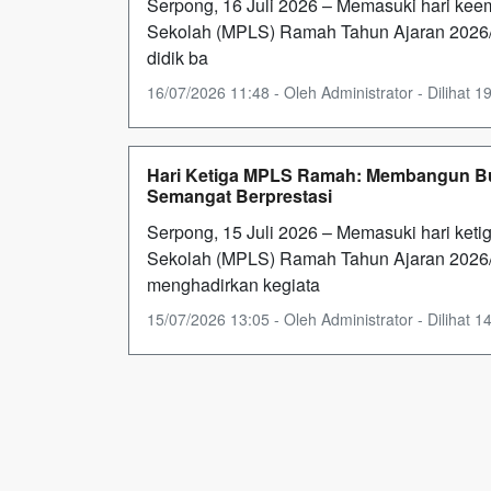
Serpong, 16 Juli 2026 – Memasuki hari k
Sekolah (MPLS) Ramah Tahun Ajaran 2026/
didik ba
16/07/2026 11:48 - Oleh Administrator - Dilihat 19
Hari Ketiga MPLS Ramah: Membangun Bu
Semangat Berprestasi
Serpong, 15 Juli 2026 – Memasuki hari ke
Sekolah (MPLS) Ramah Tahun Ajaran 2026/
menghadirkan kegiata
15/07/2026 13:05 - Oleh Administrator - Dilihat 14