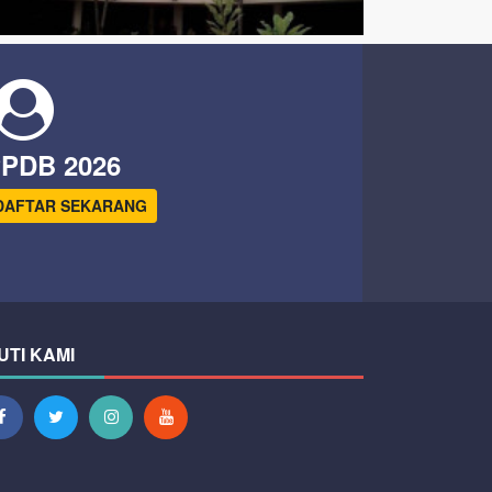
PDB 2026
DAFTAR SEKARANG
UTI KAMI