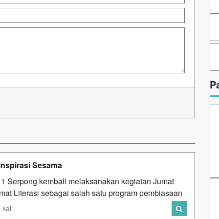
P
inspirasi Sesama
11 Serpong kembali melaksanakan kegiatan Jumat
umat Literasi sebagai salah satu program pembiasaan
 kali