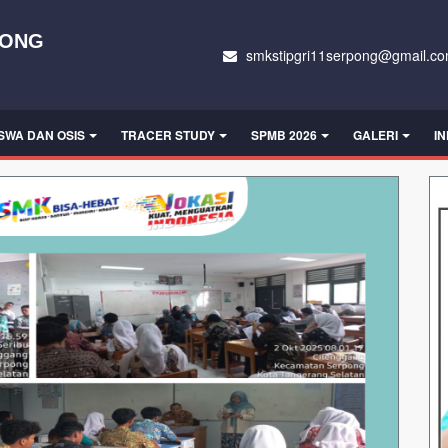
PONG
smkstipgri11serpong@gmail.c
ISWA DAN OSIS
TRACER STUDY
SPMB 2026
GALERI
I