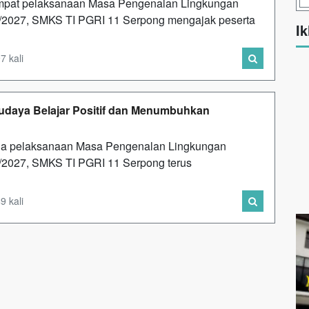
eempat pelaksanaan Masa Pengenalan Lingkungan
2027, SMKS TI PGRI 11 Serpong mengajak peserta
Ik
7 kali
daya Belajar Positif dan Menumbuhkan
tiga pelaksanaan Masa Pengenalan Lingkungan
2027, SMKS TI PGRI 11 Serpong terus
9 kali