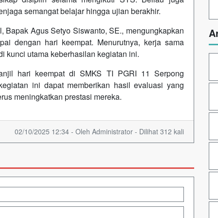
njaga semangat belajar hingga ujian berakhir.
il, Bapak Agus Setyo Siswanto, SE., mengungkapkan
A
pai dengan hari keempat. Menurutnya, kerja sama
i kunci utama keberhasilan kegiatan ini.
njil hari keempat di SMKS TI PGRI 11 Serpong
kegiatan ini dapat memberikan hasil evaluasi yang
terus meningkatkan prestasi mereka.
02/10/2025 12:34 - Oleh Administrator - Dilihat 312 kali