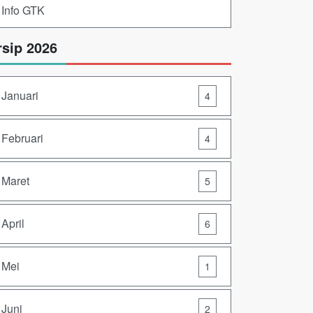
Info GTK
rsip 2026
Januari
4
Februari
4
Maret
5
April
6
Mei
1
Juni
2