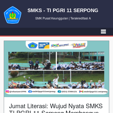
SMKS - TI PGRI 11 SERPONG
SMK Pusat Keunggulan | Terakreditasi A
Jumat Literasi: Wujud Nyata SMKS
TI PGRI 11 Serpong Membangun