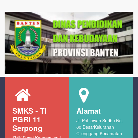
SMKS - TI
Alamat
PGRI 11
Jl. Pahlawan Seribu No.
Serpong
60 Desa/Kelurahan
Cilenggang Kecamatan
SMK Pusat Keunggulan |